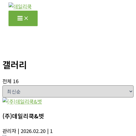
콘
텐
츠
로
건
너
뛰
갤러리
기
전체 16
(주)데일리쿡&벗
관리자
| 2026.02.20
| 1